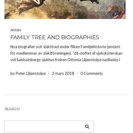
Articles
FAMILY TREE AND BIOGRAPHIES
Nya biografier och släktträd under fliken Familjehistoria (endast
för medlemmar av släktföreningen). ”då stoftet af sjuksköterskan
vid Sabbatsbergs sjukhus fröken Ottonia Liljenstolpe nedlades i
sina fäders familjegraf å härvarande kyrkogård. Kistan, höljd af
kransar, deribland en från drottningen och en från
by Peter Liljenstolpe
-
2 mars 2018
-
0 Comments
kronprinsessan med egenhändiga påskrifter, […]
SEARCH