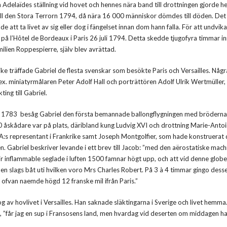
Adelaïdes ställning vid hovet och hennes nära band till drottningen gjorde hen
ll den Stora Terrorn 1794, då nära 16 000 människor dömdes till döden. Det 
e att ta livet av sig eller dog i fängelset innan dom hann falla. För att undvika
n på l’Hôtel de Bordeaux i Paris 26 juli 1794. Detta skedde tjugofyra timmar i
ilien Roppespierre, själv blev avrättad.
rike träffade Gabriel de flesta svenskar som besökte Paris och Versailles. Någr
x. miniatyrmålaren Peter Adolf Hall och porträttören Adolf Ulrik Wertmüller
ting till Gabriel.
 1783 besåg Gabriel den första bemannade ballongflygningen med bröderna
 åskådare var på plats, däribland kung Ludvig XVI och drottning Marie-Antoi
A:s representant i Frankrike samt Joseph Montgolfier, som hade konstruerat d
n. Gabriel beskriver levande i ett brev till Jacob: ”med den aërostatiske mach
r inflammable seglade i luften 1500 famnar högt upp, och att vid denne globe 
 en slags båt uti hvilken voro Mrs Charles Robert. På 3 à 4 timmar gingo dess
ofvan naemde högd 12 franske mil ifrån Paris.”
 nog av hovlivet i Versailles. Han saknade släktingarna i Sverige och livet hemma.
n, ”får jag en sup i Fransosens land, men hvardag vid deserten om middagen ha