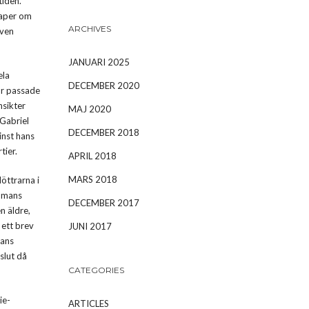
tiden.
kaper om
ARCHIVES
även
JANUARI 2025
ela
DECEMBER 2020
or passade
nsikter
MAJ 2020
Gabriel
DECEMBER 2018
inst hans
tier.
APRIL 2018
MARS 2018
döttrarna i
romans
DECEMBER 2017
n äldre,
 ett brev
JUNI 2017
hans
 slut då
CATEGORIES
ie-
ARTICLES