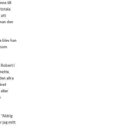
ne till
totala
 att
nnan den
a blev han
, som
 Robert i
nette,
en allra
inet
eller
e
 ”Aldrig
r jag mitt