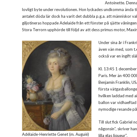
Antoinette. Denna 
lovligt byte under revolutionen. Hon lyckades undkomma ända ti
antalet döda lär dock ha varit det dubbla p.g.a. att människor vald
giljotineras hoppade Adelaïde från ett fönster på sjätte våninge
Stora Terrorn upphörde till följd av att dess primus motor, Maxim
Under sina år i Frank
även vän med, som t.e
också var en ingift släk
Kl. 13:45 1 december
Paris. Mer än 400 000
Benjamin Franklin, US
första vätgasballonge
hvilken laddad med ai
ballon var vidhaeftad
nymodige resande på 
Till slut fick Gabriel
någonsin”, skriver ha
Adélaïde-Henriette Genet (m. Auguié)
lilla glas liqueur”.