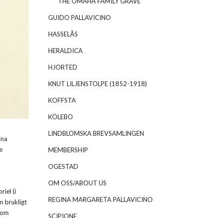
THE OMAHA FAMILY GRAVE
GUIDO PALLAVICINO
HASSELÅS
HERALDICA
HJORTED
KNUT LILJENSTOLPE (1852-1918)
KOFFSTA
KÖLEBO
LINDBLOMSKA BREVSAMLINGEN
ina
e
MEMBERSHIP
OGESTAD
OM OSS/ABOUT US
iel (i
REGINA MARGARETA PALLAVICINO
om brukligt
som
SCIPIONE