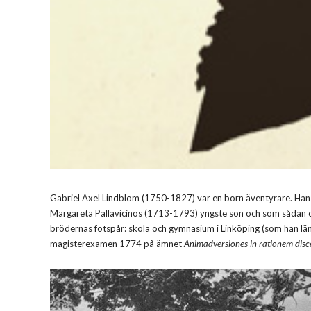
Gabriel Axel Lindblom (1750-1827) var en born äventyrare. Ha
Margareta Pallavicinos (1713-1793) yngste son och som sådan öve
brödernas fotspår: skola och gymnasium i Linköping (som han lä
magisterexamen 1774 på ämnet
Animadversiones in rationem disc