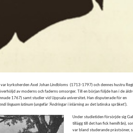
n var kyrkoherden Axel Johan Lindbloms (1713-1797) och dennes hustru Reg
rhöljd av moderns och faderns omsorger. Till en början följde han i de äldr
mnade 1767) samt studier vid Uppsala universitet. Han disputerade för en
endi linguam latinum
(ungefär ’Ändringar i inlärning av det latinska språket’).
Under studietiden försörjde sig Gabr
tillägg till det han fick hemifrån), s
var bland studerande prästsöner, 