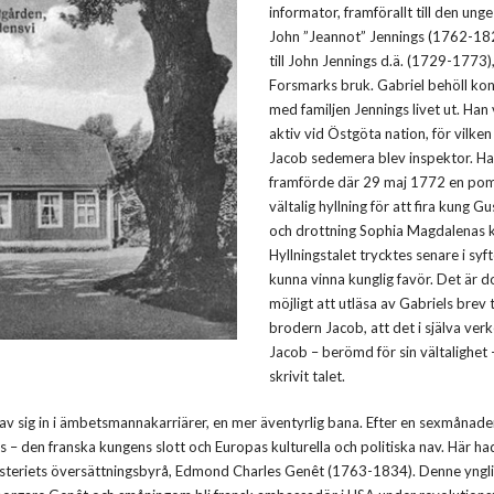
informator, framförallt till den unge
John ”Jeannot” Jennings (1762-18
till John Jennings d.ä. (1729-1773), 
Forsmarks bruk. Gabriel behöll ko
med familjen Jennings livet ut. Han
aktiv vid Östgöta nation, för vilke
Jacob sedemera blev inspektor. H
framförde där 29 maj 1772 en p
vältalig hyllning för att fira kung Gus
och drottning Sophia Magdalenas k
Hyllningstalet trycktes senare i syft
kunna vinna kunglig favör. Det är d
möjligt att utläsa av Gabriels brev ti
brodern Jacob, att det i själva verk
Jacob – berömd för sin vältalighet
skrivit talet.
 gav sig in i ämbetsmannakarriärer, en mer äventyrlig bana. Efter en sexmånad
es – den franska kungens slott och Europas kulturella och politiska nav. Här h
inisteriets översättningsbyrå, Edmond Charles Genêt (1763-1834). Denne yngli