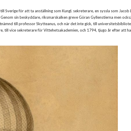
ill Sverige för att ta anställning som Kungl. sekreterare, en syssla som Jacob
 Genom sin beskyddare, riksmarskalken greve Göran Gyllenstierna men ock
ämnd till professor Skytteanus, och när det inte gick, till universitetsbibliote
re, till vice sekreterare för Vittehetsakademien, och 1794, tjugo år efter att h