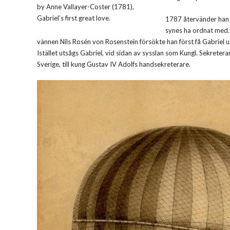
by Anne Vallayer-Coster (1781),
Gabriel’s first great love.
1787 återvänder han t
synes ha ordnat med.
vännen Nils Rosén von Rosenstein försökte han först få Gabriel utn
Istället utsågs Gabriel, vid sidan av sysslan som Kungl. Sekretera
Sverige, till kung Gustav IV Adolfs handsekreterare.