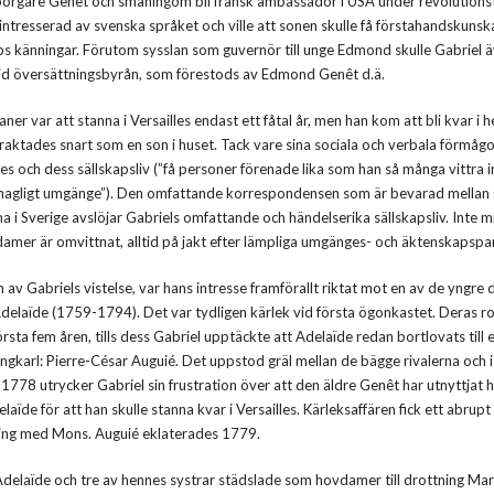
borgare Genêt och småningom bli fransk ambassadör i USA under revolutions
ntresserad av svenska språket och ville att sonen skulle få förstahandskuns
obs känningar. Förutom sysslan som guvernör till unge Edmond skulle Gabriel 
d översättningsbyrån, som förestods av Edmond Genêt d.ä.
laner var att stanna i Versailles endast ett fåtal år, men han kom att bli kvar i h
traktades snart som en son i huset. Tack vare sina sociala och verbala förmåg
illes och dess sällskapsliv (”få personer förenade lika som han så många vittra i
agligt umgänge”). Den omfattande korrespondensen som är bevarad mellan 
 i Sverige avslöjar Gabriels omfattande och händelserika sällskapsliv. Inte m
damer är omvittnat, alltid på jakt efter lämpliga umgänges- och äktenskapspar
 av Gabriels vistelse, var hans intresse framförallt riktat mot en av de yngre 
Adelaïde (1759-1794). Det var tydligen kärlek vid första ögonkastet. Deras 
rsta fem åren, tills dess Gabriel upptäckte att Adelaïde redan bortlovats till e
ngkarl: Pierre-César Auguié. Det uppstod gräl mellan de bägge rivalerna och i
 1778 utrycker Gabriel sin frustration över att den äldre Genêt har utnyttjat 
elaïde för att han skulle stanna kvar i Versailles. Kärleksaffären fick ett abrupt
ning med Mons. Auguié eklaterades 1779.
elaïde och tre av hennes systrar städslade som hovdamer till drottning Mar