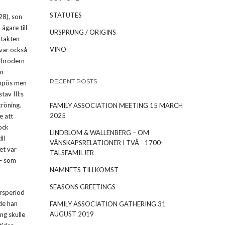
STATUTES
28), son
ägare till
URSPRUNG / ORIGINS
ntakten
VINÖ
 var också
n brodern
an
RECENT POSTS
ompös men
tav III:s
röning.
FAMILY ASSOCIATION MEETING 15 MARCH
2025
e att
ock
LINDBLOM & WALLENBERG – OM
ll
VÄNSKAPSRELATIONER I TVÅ 1700-
et var
TALSFAMILJER
 – som
NAMNETS TILLKOMST
SEASONS GREETINGS
ersperiod
ade han
FAMILY ASSOCIATION GATHERING 31
AUGUST 2019
ng skulle