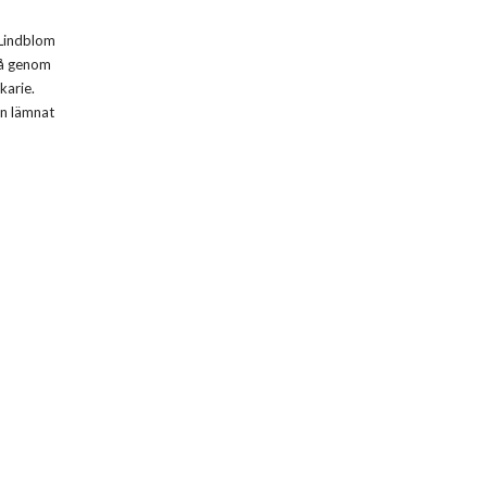
 Lindblom
så genom
karie.
an lämnat