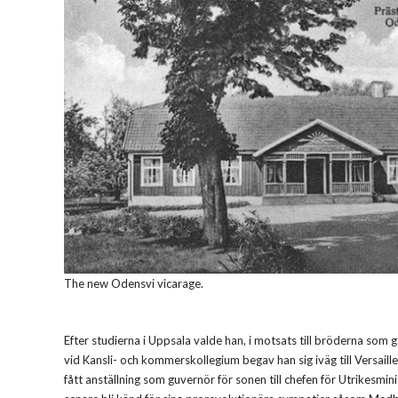
The new Odensvi vicarage.
Efter studierna i Uppsala valde han, i motsats till bröderna som
vid Kansli- och kommerskollegium begav han sig iväg till Versaill
fått anställning som guvernör för sonen till chefen för Utrikesm