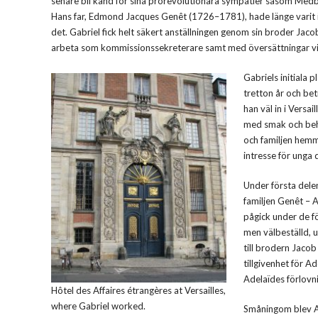
senare bli känd för sina prorevolutionära sympatier såsom Med
Hans far, Edmond Jacques Genêt (1726–1781), hade länge varit i
det. Gabriel fick helt säkert anställningen genom sin broder Jac
arbeta som kommissionssekreterare samt med översättningar vi
Gabriels initiala p
tretton år och be
han väl in i Versa
med smak och beh
och familjen hemma
intresse för unga 
Under första delen
familjen Genêt – 
pågick under de fö
men välbeställd, u
till brodern Jacob
tillgivenhet för Ad
Adelaïdes förlov
Hôtel des Affaires étrangères at Versailles,
where Gabriel worked.
Småningom blev Ad